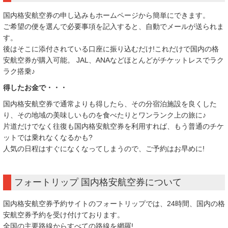
国内格安航空券の申し込みもホームページから簡単にできます。
ご希望の便を選んで必要事項を記入すると、自動でメールが送られま
す。
後はそこに添付されている口座に振り込むだけ!これだけで国内の格
安航空券が購入可能。 JAL、ANAなどほとんどがチケットレスでラク
ラク搭乗♪
得したお金で・・・
国内格安航空券で通常よりも得したら、その分宿泊施設を良くした
り、その地域の美味しいものを食べたりとワンランク上の旅に♪
片道だけでなく往復も国内格安航空券を利用すれば、もう普通のチケ
ットでは乗れなくなるかも?
人気の日程はすぐになくなってしまうので、ご予約はお早めに!
フォートリップ 国内格安航空券について
国内格安航空券予約サイトのフォートリップでは、24時間、国内の格
安航空券予約を受け付けております。
全国の主要路線からすべての路線を網羅!