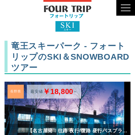
toggl
navig
竜王スキーパーク - フォート
リップのSKI＆SNOWBOARD
ツアー
￥18,800
最安値
～
長野県
【名古屋発：往路 夜行/復路 昼行バスプラ…