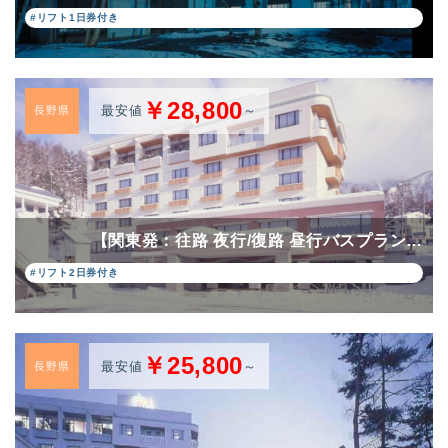
#リフト1日券付き
￥28,800
最安値
～
長野県
【関東発：往路 夜行/復路 昼行バスプラン…
#リフト2日券付き
￥25,800
最安値
～
長野県