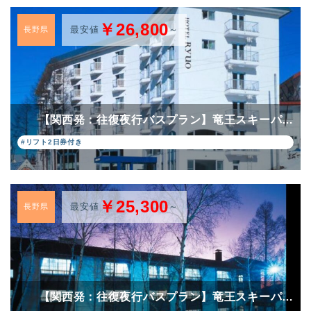
￥26,800
最安値
～
長野県
【関西発：往復夜行バスプラン】竜王スキーパ…
#リフト2日券付き
￥25,300
最安値
～
長野県
【関西発：往復夜行バスプラン】竜王スキーパ…