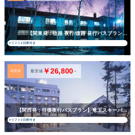
【関東発：往路 夜行/復路 昼行バスプラン…
#リフト2日券付き
￥26,800
最安値
～
長野県
【関西発：往復夜行バスプラン】竜王スキーパ…
#リフト2日券付き