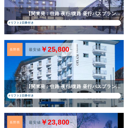
【関東発：往路 夜行/復路 昼行バスプラン…
#リフト2日券付き
￥25,800
最安値
～
長野県
【関東発：往路 夜行/復路 昼行バスプラン…
#リフト2日券付き
￥23,800
最安値
～
長野県