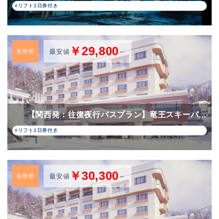
#リフト2日券付き
￥29,800
最安値
～
長野県
【関西発：往復夜行バスプラン】竜王スキーパ…
#リフト2日券付き
￥30,300
最安値
～
長野県