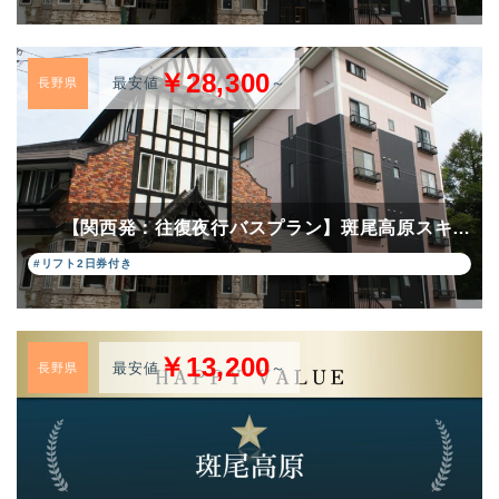
￥28,300
最安値
～
長野県
【関西発：往復夜行バスプラン】斑尾高原スキ…
#リフト2日券付き
￥13,200
最安値
～
長野県