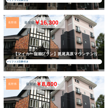
#リフト1日券付き
￥16,300
最安値
～
長野県
【マイカー宿泊プラン】斑尾高原マウンテンリ…
#リフト2日券付き
￥8,800
最安値
～
長野県