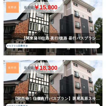
￥15,800
最安値
～
長野県
【関東発：往路 夜行/復路 昼行バスプラン…
#リフト1日券付き
￥18,300
最安値
～
長野県
【関西発：往復夜行バスプラン】斑尾高原スキ…