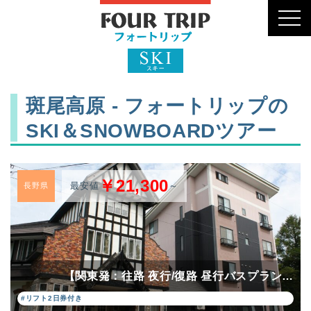
toggl
navig
斑尾高原 - フォートリップの
SKI＆SNOWBOARDツアー
￥21,300
最安値
～
長野県
【関東発：往路 夜行/復路 昼行バスプラン…
#リフト2日券付き